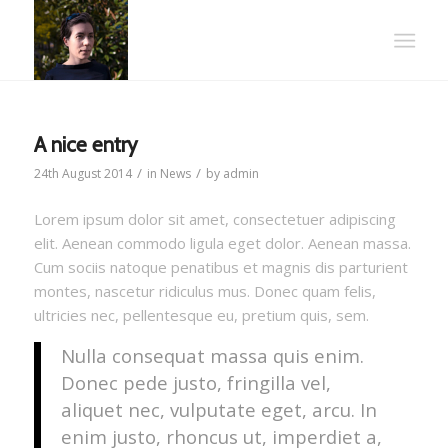
A nice entry
/
/
24th August 2014
in
News
by
admin
Lorem ipsum dolor sit amet, consectetuer adipiscing
elit. Aenean commodo ligula eget dolor. Aenean massa.
Cum sociis natoque penatibus et magnis dis parturient
montes, nascetur ridiculus mus. Donec quam felis,
ultricies nec, pellentesque eu, pretium quis, sem.
Nulla consequat massa quis enim.
Donec pede justo, fringilla vel,
aliquet nec, vulputate eget, arcu. In
enim justo, rhoncus ut, imperdiet a,