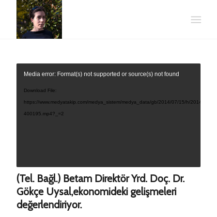
Media error: Format(s) not supported or source(s) not found
Download File:
https://www.medyatakip.com/medya_sistem/medya_data/gb/2014/07/15/h/201407-
400195.mp4?_=2
(Tel. Bağl.) Betam Direktör Yrd. Doç. Dr.
Gökçe Uysal,ekonomideki gelişmeleri
değerlendiriyor.